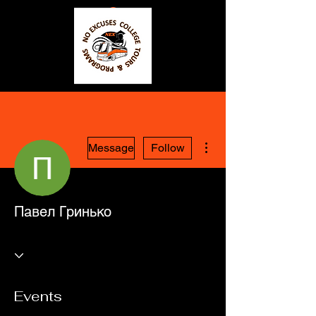
More actions
Message
Follow
Павел Гринько
Events